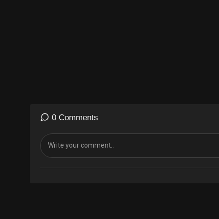
Si vous aimez mes vidéos, n'hésitez pas à la liker et à vous abo
facilement ! ⚠️‼️
Activez les notifications ↑ au dessus en cliquant sur la cloche po
PRODUITS MENTIONNÉS DANS LA VIDEO :
☆ MAIA SHOP :
0 Comments
La nouvelle collection sera en ligne dimanche 30 mai à 9 heures
Vous pouvez également me retrouver sur le compte instagram de 
sur le compte instragram de la boutique.
Vous pouvez également vous inscrire à la news letter sur le site 
des nouvelles collections :)