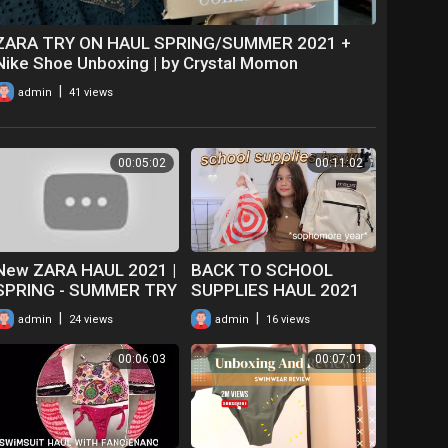
ZARA TRY ON HAUL SPRING/SUMMER 2021 +
Nike Shoe Unboxing | by Crystal Momon
|
admin
41 views
00:05:02
00:11:02
New ZARA HAUL 2021 |
BACK TO SCHOOL
SPRING - SUMMER TRY
SUPPLIES HAUL 2021
ON HAUL & UNBOXING |
*sophomore year*
|
|
admin
24 views
admin
16 views
CLOTHING
00:06:03
00:07:01