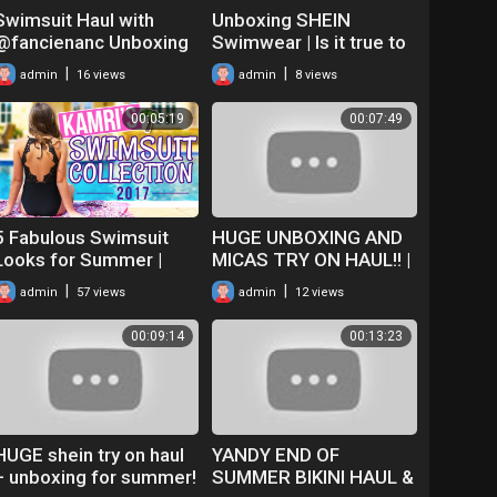
Swimsuit Haul with
Unboxing SHEIN
@fancienanc Unboxing
Swimwear | Is it true to
Tankinis for Summer
Size? +tips | Summer
|
|
admin
16 views
admin
8 views
Clothes Haul 2022
00:05:19
00:07:49
5 Fabulous Swimsuit
HUGE UNBOXING AND
Looks for Summer |
MICAS TRY ON HAUL!! |
Kamri's 2017 Swimsuit
summer 2023
|
|
admin
57 views
admin
12 views
Haul & Collection
00:09:14
00:13:23
HUGE shein try on haul
YANDY END OF
+ unboxing for summer!
SUMMER BIKINI HAUL &