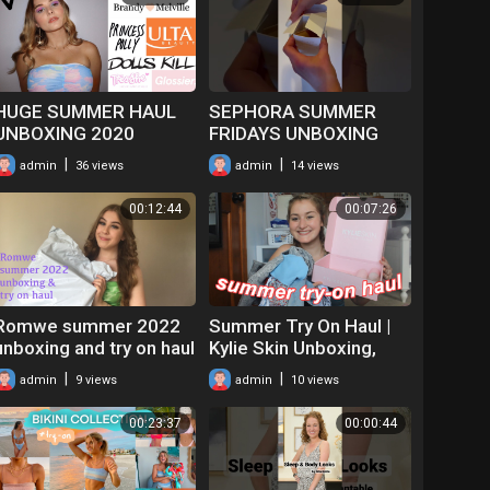
HUGE SUMMER HAUL
SEPHORA SUMMER
UNBOXING 2020
FRIDAYS UNBOXING
|
|
admin
36 views
admin
14 views
00:12:44
00:07:26
Romwe summer 2022
Summer Try On Haul |
unboxing and try on haul
Kylie Skin Unboxing,
with discount code
Shein Swimwear, AE,
|
|
admin
9 views
admin
10 views
etc | 2019
00:23:37
00:00:44