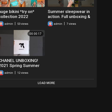
huge bikini *try on*
Summer sleepwear in
collection 2022
action. Full unboxing &
(discount codes, sizing,
try-on on my channel.
|
|
admin
53 views
admin
7 views
it)
#sleepweartryonhaul
00:00:17
CHANEL UNBOXING!
2021 Spring Summer
(21SS) Runway Pink
|
admin
12 views
Cashmere Cardigan
RTW #SHORTS
LOAD MORE