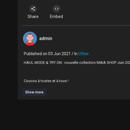
Share
Embed
admin
Published on 03 Jun 2021 / In
Other
HAUL MODE & TRY ON : nouvelle collection MAIA SHOP Juin 2
Coucou à toutes et à tous !
Show more
Aujourd’hui, je vous retrouve afin de vous présenter la nouvell
J’espère que cette vidéo vous plaira.
J’ai hâte de vous lire : je vous répondrai avec plaisir :)
Bon visionnage à vous tous et toutes !