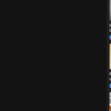
ia Shop
?hl=fr
com/maiamshop/
15183/
gne :
https://maiashop.fr/