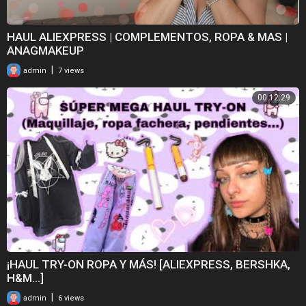
HAUL ALIEXPRESS | COMPLEMENTOS, ROPA & MAS |
ANAGMAKEUP
|
admin
7 views
00:12:29
¡HAUL TRY-ON ROPA Y MÁS! [ALIEXPRESS, BERSHKA,
H&M...]
|
admin
6 views