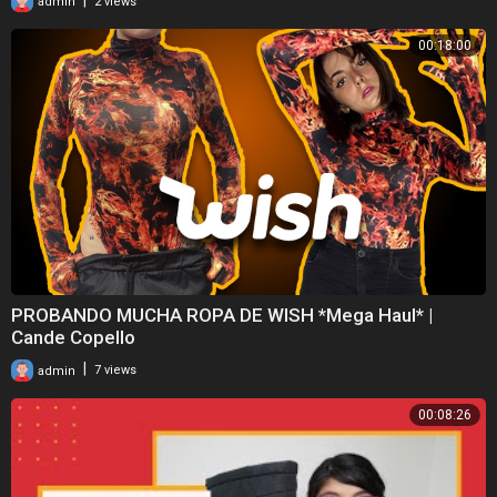
admin
2 views
00:18:00
PROBANDO MUCHA ROPA DE WISH *Mega Haul* |
Cande Copello
|
admin
7 views
00:08:26