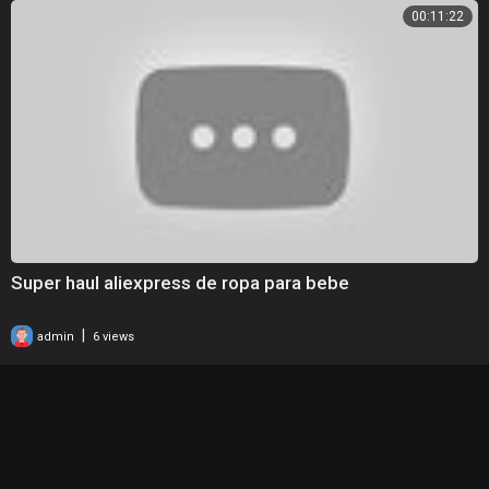
00:11:22
Super haul aliexpress de ropa para bebe
|
admin
6 views