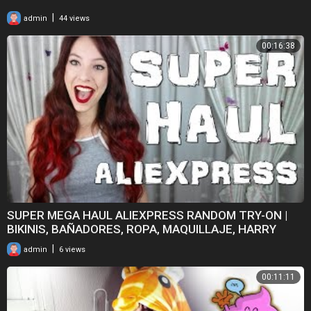
|
admin
44 views
00:16:38
SUPER MEGA HAUL ALIEXPRESS RANDOM TRY-ON |
BIKINIS, BAÑADORES, ROPA, MAQUILLAJE, HARRY
POTTER...
|
admin
6 views
00:11:11