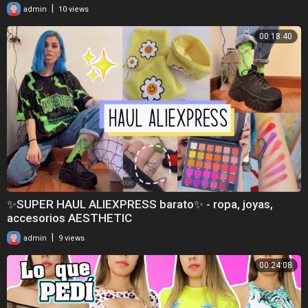
|
admin
10 views
00:18:40
✨SUPER HAUL ALIEXPRESS barato✨ - ropa, joyas,
accesorios AESTHETIC
|
admin
9 views
00:24:08