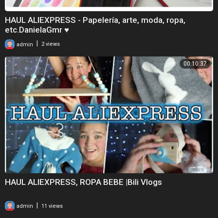
HAUL ALIEXPRESS - Papelería, arte, moda, ropa,
etc.DanielaGmr ♥
|
admin
2 views
00:10:37
HAUL ALIEXPRESS, ROPA BEBE |Bili Vlogs
|
admin
11 views