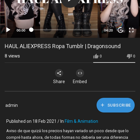
00:00
04:20
20
HAUL ALIEXPRESS Ropa Tumblr | Dragonsound
8
views
0
0
Share
Embed
admin
SUBSCRIBE
Published on 18 Feb 2021 / In
Film & Animation
Aviso de que quizá los precios hayan variado un poco desde que lo
compré hasta ahora, de todas formas no debería ser una diferencia