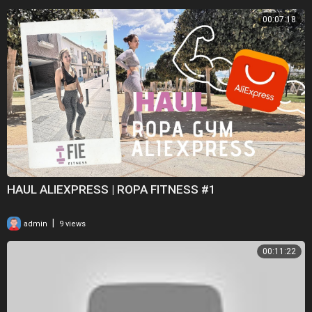
00:07:18
HAUL ALIEXPRESS | ROPA FITNESS #1
|
admin
9 views
00:11:22