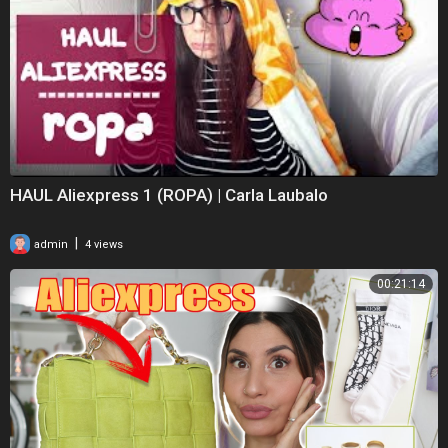
HAUL Aliexpress 1 (ROPA) | Carla Laubalo
|
admin
4 views
00:21:14